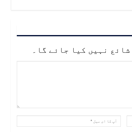
شائع نہیں کیا جائے گا۔