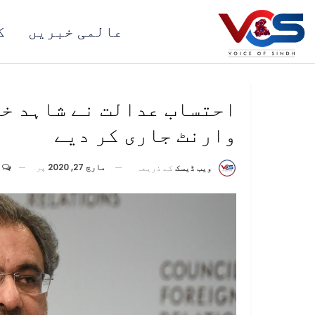
عالمی خبریں
ک
احتساب عدالت نے شاہد خ
وارنٹ جاری کر دیے
مارچ 27, 2020
پر
ویب ڈیسک
کے ذریعہ