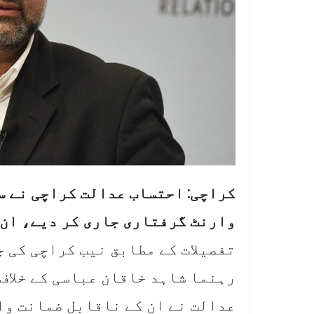
کراچی: احتساب عدالت کراچی نے س
وارنٹ گرفتاری جاری کر دیے، ان 
تفصیلات کے مطابق نیب کراچی کی ج
رہنما شاہد خاقان عباسی کے خلاف
عدالت نے ان کے ناقابل ضمانت وا