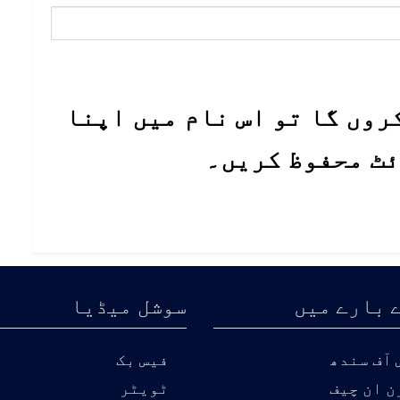
روں گا تو اس نام میں اپنا
ئٹ محفوظ کریں۔
 بارے میں
سوشل میڈیا
آف سندھ
فیس بک
ن ان چیف
ٹویٹر