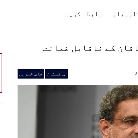
اروبار
رابطہ کریں
اقان کے ناقابل ضمانت
0
پاکستان
خاص خبریں