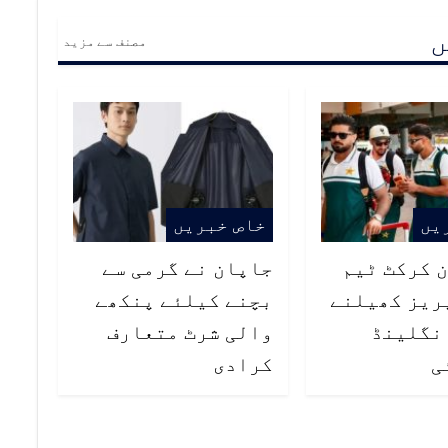
ں
مصنف سے مزید
یں
خاص خبریں
 کرکٹ ٹیم
جاپان نے گرمی سے
ریز کھیلنے
بچنے کیلئے پنکھے
نگلینڈ
والی شرٹ متعارف
ی
کرادی