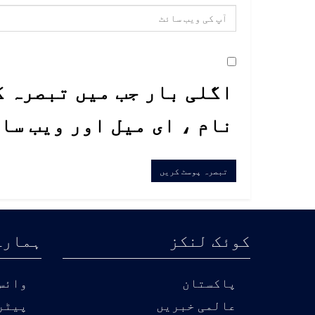
اگلی بار جب میں تبصرہ ک
نام ، ای میل اور ویب سا
کوئک لنکز
ہمارے
پاکستان
وائس 
عالمی خبریں
پیٹر