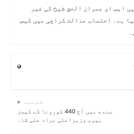
ی ایس او عمران الحق شیخ کی غیر
ا ہے۔ احتساب عدالت کراچی میں کیس
اگلی پوسٹ
سندھ میں آج 440 کورونا کے کیسز
ہیں، وزیراعلیٰ مراد علی شاہ