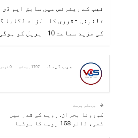
نیب کے ریفرنس میں سابق ایم ڈی پ
قانونی تقرری کا الزام لگایا گی
کی مزید سماعت 10 اپریل کو ہوگی۔
ویب ڈیسک
1707 پوسٹس
0 تبصرے
پچھلی پوسٹ
کورونا بحران: روپے کی قدر میں
کمی، ڈالر 168 روپے کا ہوگیا