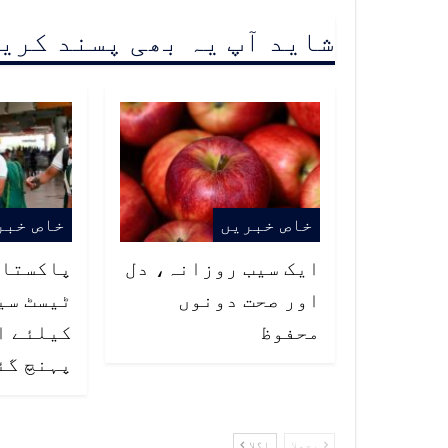
شاید آپ یہ بھی پسند کری
خاص خبریں
خاص خبر
ایک سیب روزانہ، دل
پاکستان
اور صحت دونوں
ٹیسٹ سی
محفوظ
کیلئے ا
پہنچ گئ
پچھلا
اگلا