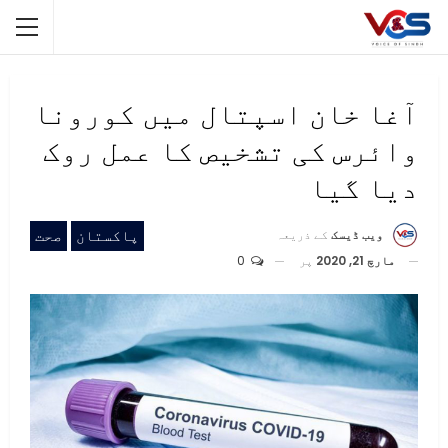
آغا خان اسپتال میں کورونا
وائرس کی تشخیص کا عمل روک
دیا گیا
پاکستان
صحت
ویب ڈیسک
کے ذریعہ
مارچ 21, 2020
پر
0