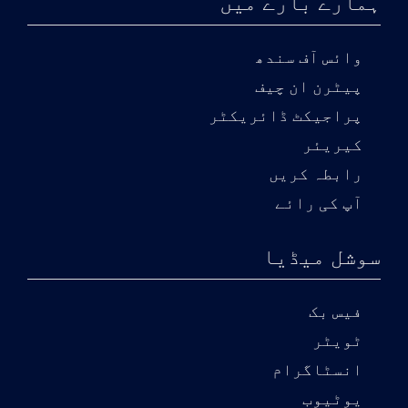
ہمارے بارے میں
وائس آف سندھ
پیٹرن ان چیف
پراجیکٹ ڈائریکٹر
کیریئر
رابطہ کریں
آپ کی رائے
سوشل میڈیا
فیس بک
ٹویٹر
انسٹاگرام
یوٹیوب