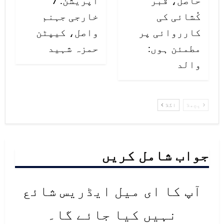
حاصل، قبر
آپریشن: 7
کُشائی کی
خارجی جہنم
کارروائی پر
واصل، کیپٹن
مطمئن ہوں:
حمزہ شہید
والد
پچھلا
اگلا
جواب شامل کریں
آپ کا ای میل ایڈریس شائع
نہیں کیا جائے گا۔