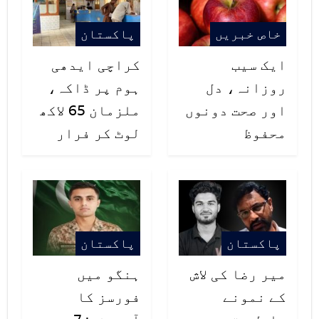
خاص خبریں
پاکستان
ایک سیب
کراچی ایدھی
روزانہ، دل
ہوم پر ڈاکہ،
اور صحت دونوں
ملزمان 65 لاکھ
محفوظ
لوٹ کر فرار
پاکستان
پاکستان
میر رضا کی لاش
ہنگو میں
کے نمونے
فورسز کا