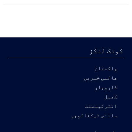
کوئک لنکز
پاکستان
عالمی خبریں
کاروبار
کھیل
انٹرٹینمنٹ
سائنس ٹیکنالوجی