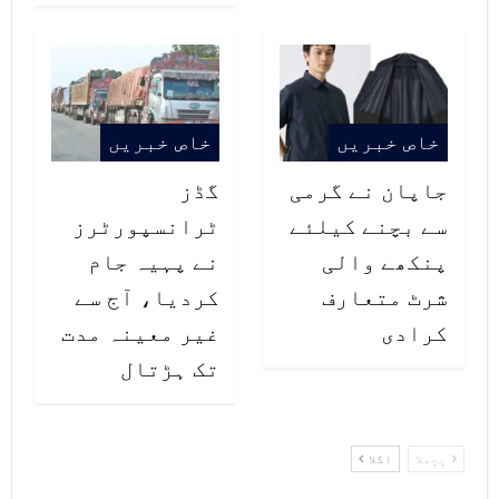
دانوں دونوں کے لیے اتنا اثر چھوڑا
کہ آج بھی ان کی یاد زندہ ہے۔
خاص خبریں
خاص خبریں
جاپان نے گرمی
گڈز
سے بچنے کیلئے
ٹرانسپورٹرز
پنکھے والی
نے پہیہ جام
شرٹ متعارف
کردیا، آج سے
کرادی
غیر معینہ مدت
تک ہڑتال
پچھلا
اگلا
جورڈی میگرانیر کا تعلق یورپ سے