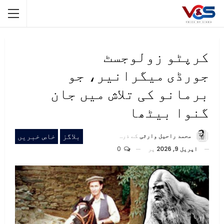
کرپٹو زولوجسٹ
جورڈی میگرانیر، جو
برمانو کی تلاش میں جان
گنوا بیٹھا
بلاگز
خاص خبریں
محمد راحیل وارثی
کے ذریعہ
اپریل 9, 2026
پر
0