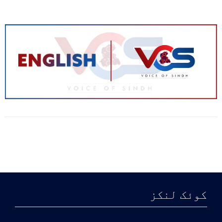
کوئک لنکز