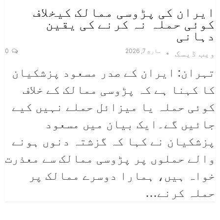
ایران کی پڑوسی ممالک کیخلاف
کوئی حملہ نہ کرنے کی یقین
دہانی
مارچ 7, 2026
0
ویب ڈیسک
تہران: ایران کے صدر مسعود پزشکیان
کا کہنا ہے کہ پڑوسی ممالک کے خلاف
کوئی حملہ یا میزائل حملے نہیں کیے
جائیں گے۔ایک بیان میں مسعود
پزشکیان نے کہا کہ گزشتہ دنوں ہونے
والے حملوں پر پڑوسی ممالک سے معذرت
خواہ ہیں، ہمارا دوسرے ممالک پر
حملہ کرنے
…