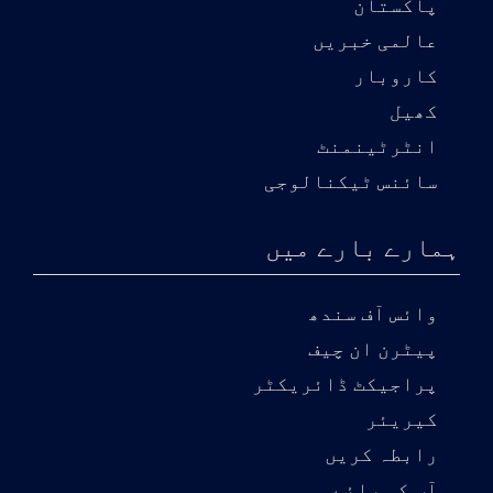
پاکستان
عالمی خبریں
کاروبار
کھیل
انٹرٹینمنٹ
سائنس ٹیکنالوجی
ہمارے بارے میں
وائس آف سندھ
پیٹرن ان چیف
پراجیکٹ ڈائریکٹر
کیریئر
رابطہ کریں
آپ کی رائے