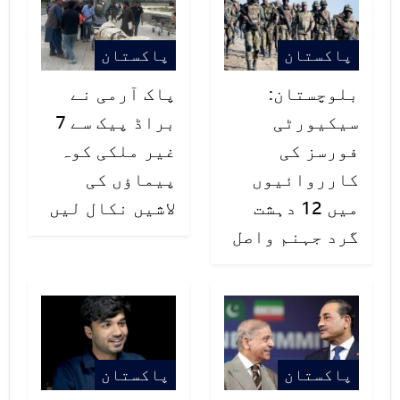
پاکستان
پاکستان
بلوچستان:
پاک آرمی نے
سیکیورٹی
براڈ پیک سے 7
فورسز کی
غیر ملکی کوہ
کارروائیوں
پیماؤں کی
میں 12 دہشت
لاشیں نکال لیں
گرد جہنم واصل
پاکستان
پاکستان