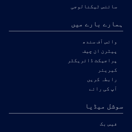
سائنس ٹیکنالوجی
ہمارے بارے میں
وائس آف سندھ
پیٹرن ان چیف
پراجیکٹ ڈائریکٹر
کیریئر
رابطہ کریں
آپ کی رائے
سوشل میڈیا
فیس بک