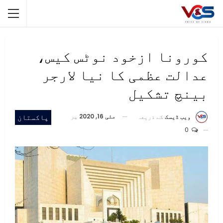
کورونا ازخود نوٹس کیس،
عدالت عظمی کا نیا لارجر
بینچ تشکیل
مئی 16, 2020
پر
پاکستان
ویب ڈیسک
کے ذریعہ
0