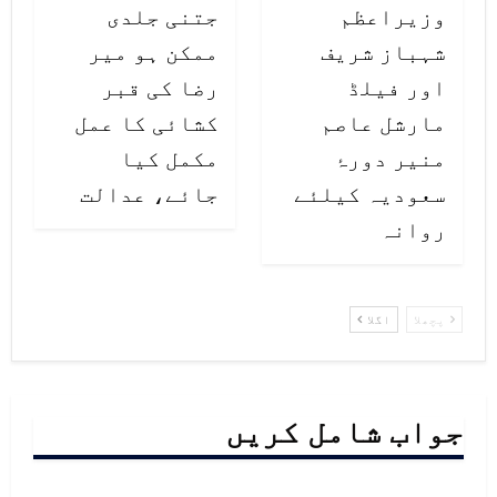
وزیراعظم
جتنی جلدی
شہباز شریف
ممکن ہو میر
اور فیلڈ
رضا کی قبر
مارشل عاصم
کشائی کا عمل
منیر دورۂ
مکمل کیا
سعودیہ کیلئے
جائے، عدالت
روانہ
پچھلا
اگلا
جواب شامل کریں