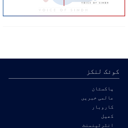
کوئک لنکز
پاکستان
عالمی خبریں
کاروبار
کھیل
انٹرٹینمنٹ