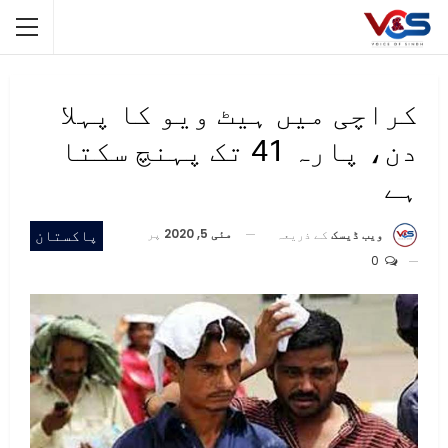
کراچی میں ہیٹ ویو کا پہلا
دن، پارہ 41 تک پہنچ سکتا
ہے
مئی 5, 2020
پر
پاکستان
ویب ڈیسک
کے ذریعہ
0