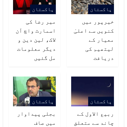
پاکستان
پاکستان
خیرپور میں
میر رضا کی
کنویں سے اعلیٰ
اسمارٹ واچ اَن
معیار کے
لاک، لین دین و
لیتھیم کی
دیگر معلومات
دریافت
مل گئیں
پاکستان
پاکستان
ربیع الاول کے
بجلی پیداوار
چاند سے متعلق
میں صاف