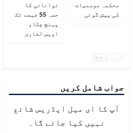
محکمہ موسمیات
توانائی کا
کی پیش گوئی
حصہ 55 فیصد تک
پہنچ چکا،
اویس لغاری
پچھلا
اگلا
جواب شامل کریں
آپ کا ای میل ایڈریس شائع
نہیں کیا جائے گا۔