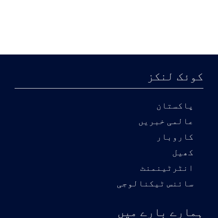
کوئک لنکز
پاکستان
عالمی خبریں
کاروبار
کھیل
انٹرٹینمنٹ
سائنس ٹیکنالوجی
ہمارے بارے میں