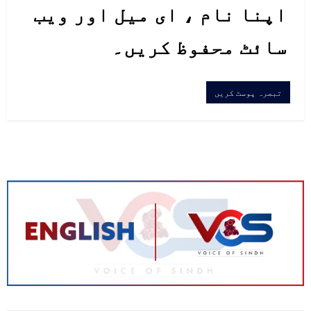
اپنا نام ، ای میل اور ویب
سائٹ محفوظ کریں۔