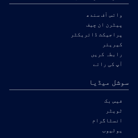
وائس آف سندھ
پیٹرن ان چیف
پراجیکٹ ڈائریکٹر
کیریئر
رابطہ کریں
آپ کی رائے
سوشل میڈیا
فیس بک
ٹویٹر
انسٹاگرام
یوٹیوب