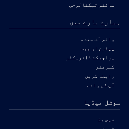
سائنس ٹیکنالوجی
ہمارے بارے میں
وائس آف سندھ
پیٹرن ان چیف
پراجیکٹ ڈائریکٹر
کیریئر
رابطہ کریں
آپ کی رائے
سوشل میڈیا
فیس بک