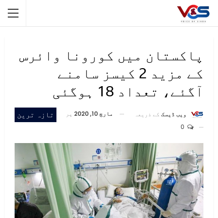
پاکستان میں کورونا وائرس
کے مزید 2 کیسز سامنے
آگئے، تعداد 18 ہوگئی
مارچ 10, 2020
پر
تازہ ترین
ویب ڈیسک
کے ذریعہ
0