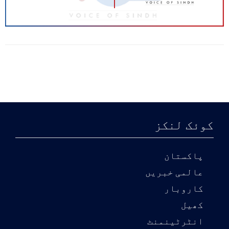
کوئک لنکز
پاکستان
عالمی خبریں
کاروبار
کھیل
انٹرٹینمنٹ