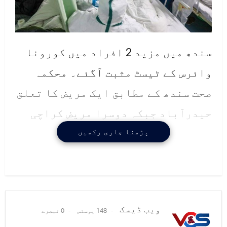
سندھ میں مزید 2 افراد میں کورونا
وائرس کے ٹیسٹ مثبت آگئے۔ محکمہ
صحت سندھ کے مطابق ایک مریض کا تعلق
حیدرآباد جبکہ دوسرا مریض کراچی
کا رہائشی ہے۔
پڑھنا جاری رکھیں
محکمہ صحت سندھ کی جانب سے متاثرہ
مریضوں سے رابطے میں رہنے والے
افراد کی تلاش جاری ہے، ان کے ٹیسٹ
ویب ڈیسک
148 پوسٹس
0 تبصرے
لئے جارہے ہیں اور سب کو قرنطینہ