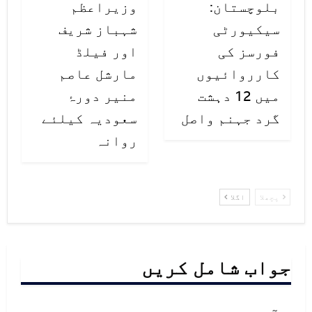
بلوچستان:
وزیراعظم
سیکیورٹی
شہباز شریف
فورسز کی
اور فیلڈ
کارروائیوں
مارشل عاصم
میں 12 دہشت
منیر دورۂ
گرد جہنم واصل
سعودیہ کیلئے
روانہ
پچھلا
اگلا
جواب شامل کریں