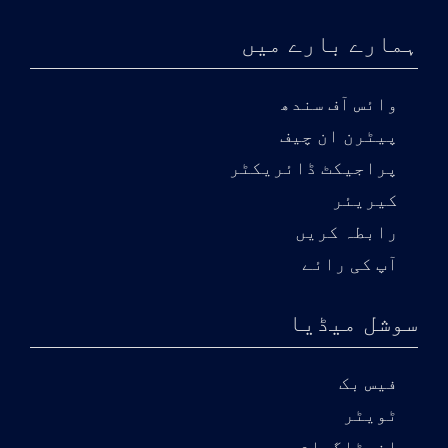
ہمارے بارے میں
وائس آف سندھ
پیٹرن ان چیف
پراجیکٹ ڈائریکٹر
کیریئر
رابطہ کریں
آپ کی رائے
سوشل میڈیا
فیس بک
ٹویٹر