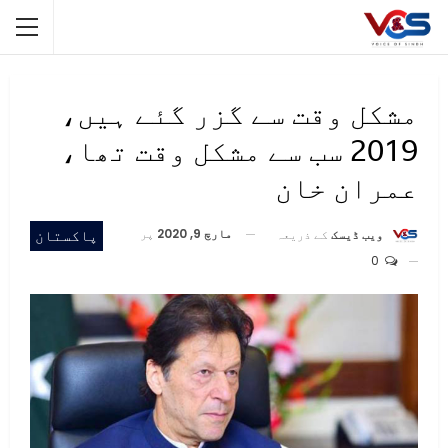
مشکل وقت سے گزر گئے ہیں،
2019 سب سے مشکل وقت تھا،
عمران خان
مارچ 9, 2020
پر
پاکستان
ویب ڈیسک
کے ذریعہ
0