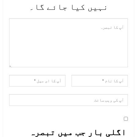
نہیں کیا جائے گا۔
اگلی بار جب میں تبصرہ