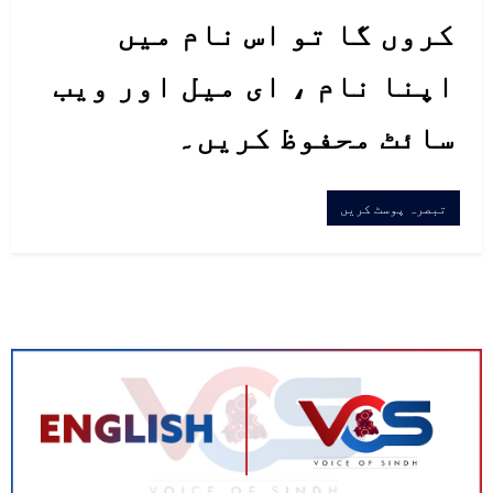
کروں گا تو اس نام میں
اپنا نام ، ای میل اور ویب
سائٹ محفوظ کریں۔