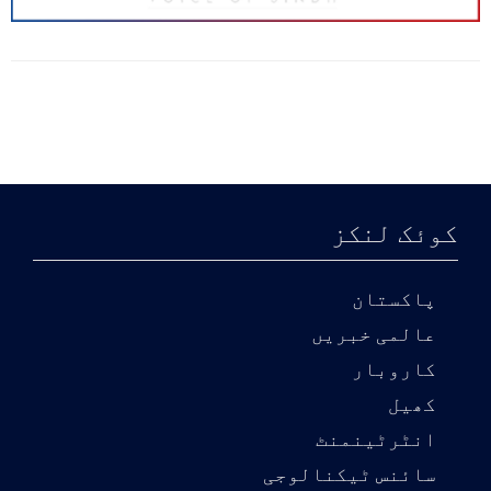
کوئک لنکز
پاکستان
عالمی خبریں
کاروبار
کھیل
انٹرٹینمنٹ
سائنس ٹیکنالوجی