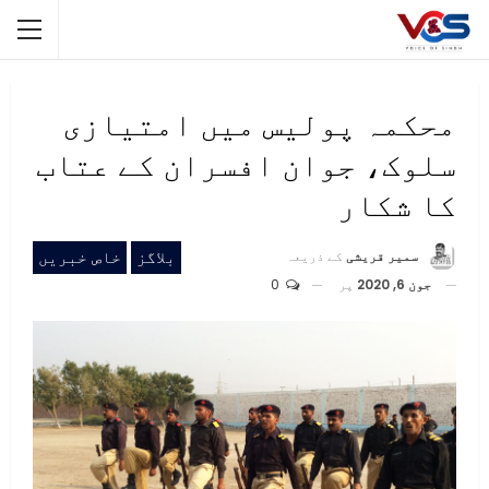
محکمہ پولیس میں امتیازی
سلوک، جوان افسران کے عتاب
کا شکار
بلاگز
خاص خبریں
سمیر قریشی
کے ذریعہ
جون 6, 2020
پر
0