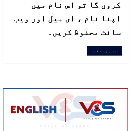
سندھ پولیس کے 5000 سے زائد ٹرینرز
کروں گا تو اس نام میں
اسوقت شدید تحفظات کا شکار ہیں
اپنا نام ، ای میل اور ویب
کیونکہ تین ماہ بعد امتحانات
سائٹ محفوظ کریں۔
کروانے کی نرالی منطق گلے پڑسکتی
ہے اور اسکےنتیجے میں ان فرنٹ لائن
ورکرز کی جان خطرے میں پڑسکتی ہے
ایک اور دہرے معیار کا ذکر کرنا
یہاں ضروری ہےکہ اعلی افسران نے
اپنے SMC,, MCMC اور اسٹاف کورسز
کا آغاز آن لائن کروایا ہےجبکہ
پولیس کے ٹرینرز کےلیے امتیازی
سلوک اپنایا ہے جو کہ غیرمنصفانہ