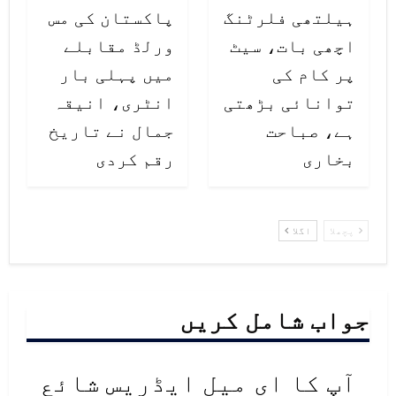
ہیلتھی فلرٹنگ
پاکستان کی مس
اچھی بات، سیٹ
ورلڈ مقابلے
پر کام کی
میں پہلی بار
توانائی بڑھتی
انٹری، انیقہ
ہے، صباحت
جمال نے تاریخ
بخاری
رقم کردی
پچھلا
اگلا
جواب شامل کریں
آپ کا ای میل ایڈریس شائع