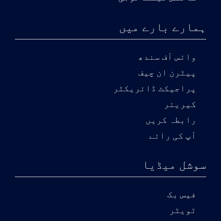
ہمارے بارے میں
وائس آف سندھ
پیٹرن ان چیف
پراجیکٹ ڈائریکٹر
کیریئر
رابطہ کریں
آپ کی رائے
سوشل میڈیا
فیس بک
ٹویٹر