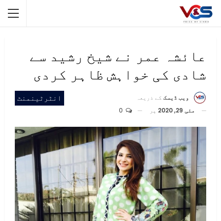
عائشہ عمر نے شیخ رشید سے
شادی کی خواہش ظاہر کردی
انٹرٹینمنٹ
ویب ڈیسک
کے ذریعہ
مئی 29, 2020
پر
0