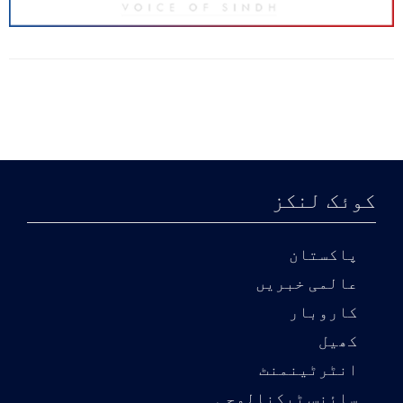
کوئک لنکز
پاکستان
عالمی خبریں
کاروبار
کھیل
انٹرٹینمنٹ
سائنس ٹیکنالوجی