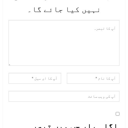
نہیں کیا جائے گا۔
اگلی بار جب میں تبصرہ