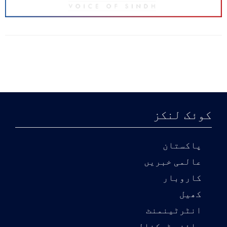
کوئک لنکز
پاکستان
عالمی خبریں
کاروبار
کھیل
انٹرٹینمنٹ