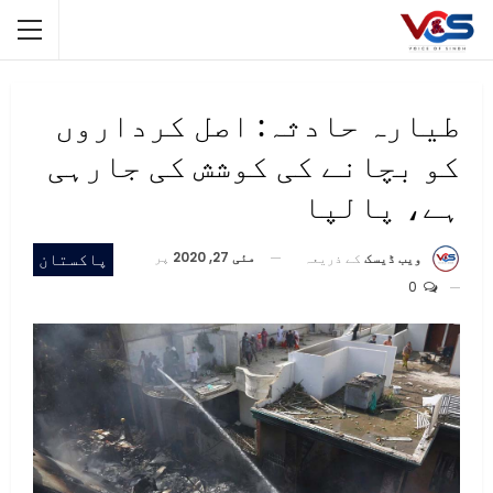
طیارہ حادثہ: اصل کرداروں
کو بچانے کی کوشش کی جارہی
ہے، پالپا
مئی 27, 2020
پر
پاکستان
ویب ڈیسک
کے ذریعہ
0