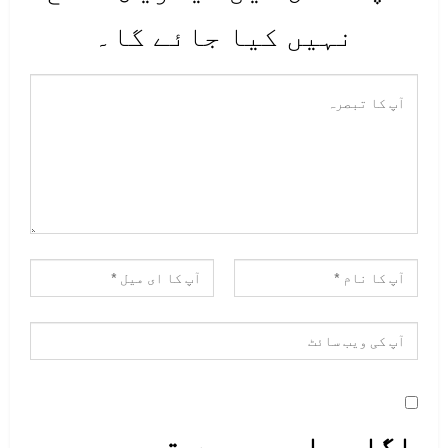
نہیں کیا جائے گا۔
اگلی بار جب میں تبصرہ