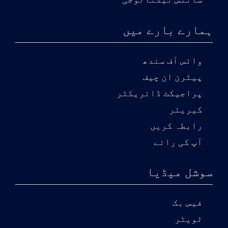
سائنس ٹیکنالوجی
ہمارے بارے میں
وائس آف سندھ
پیٹرن ان چیف
پراجیکٹ ڈائریکٹر
کیریئر
رابطہ کریں
آپ کی رائے
سوشل میڈیا
فیس بک
ٹویٹر