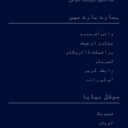
ہمارے بارے میں
وائس آف سندھ
پیٹرن ان چیف
پراجیکٹ ڈائریکٹر
کیریئر
رابطہ کریں
آپ کی رائے
سوشل میڈیا
فیس بک
ٹویٹر