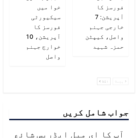
فورسز کا
خوا میں
آپریشن: 7
سیکیورٹی
خارجی جہنم
فورسز کا
واصل، کیپٹن
آپریشن، 10
حمزہ شہید
خوارج جہنم
واصل
پچھلا
اگلا
جواب شامل کریں
آپ کا ای میل ایڈریس شائع