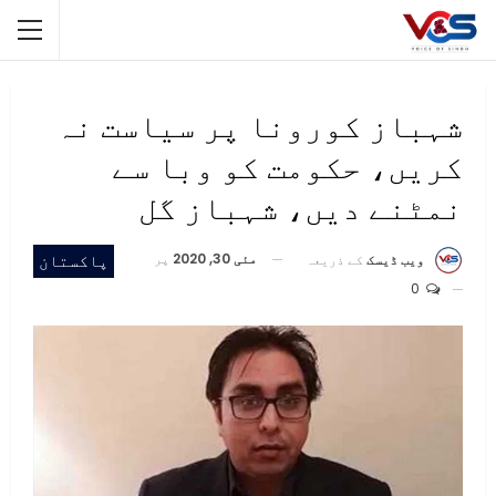
شہباز کورونا پر سیاست نہ
کریں، حکومت کو وبا سے
نمٹنے دیں، شہباز گل
مئی 30, 2020
پر
پاکستان
ویب ڈیسک
کے ذریعہ
0