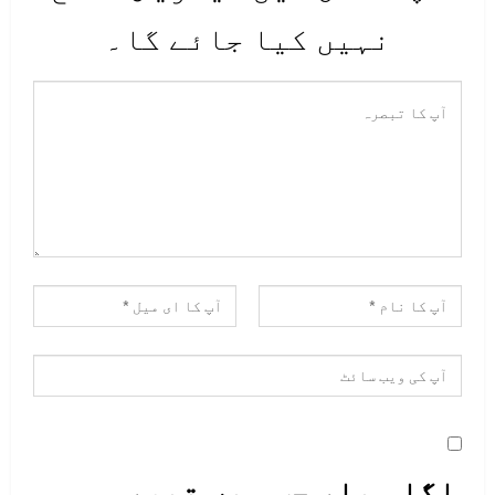
نہیں کیا جائے گا۔
اگلی بار جب میں تبصرہ