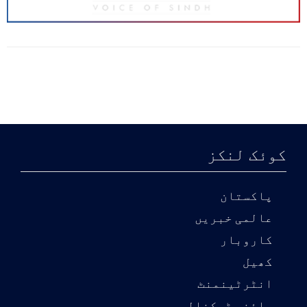
کوئک لنکز
پاکستان
عالمی خبریں
کاروبار
کھیل
انٹرٹینمنٹ
سائنس ٹیکنالوجی