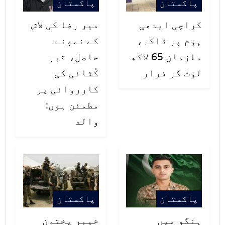
پاکستان
پاکستان
کراچی ایدھی
میر رضا کی لاش
ہوم پر ڈاکہ،
کے نمونے
ملزمان 65 لاکھ
حاصل، قبر
لوٹ کر فرار
کُشائی کی
کارروائی پر
مطمئن ہوں:
والد
پاکستان
پاکستان
ہنگو میں
خیبر پختون