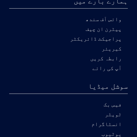
ہمارے بارے میں
وائس آف سندھ
پیٹرن ان چیف
پراجیکٹ ڈائریکٹر
کیریئر
رابطہ کریں
آپ کی رائے
سوشل میڈیا
فیس بک
ٹویٹر
انسٹاگرام
یوٹیوب