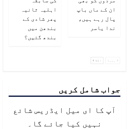
مردوں کو بھی
کی سابقہ
ان کے ماں باپ
اہلیہ ثانیہ
پال رہے ہیں،
پھر شادی کے
ندا یاسر
بندھن میں
بندھ گئیں؟
پچھلا
اگلا
جواب شامل کریں
آپ کا ای میل ایڈریس شائع
نہیں کیا جائے گا۔