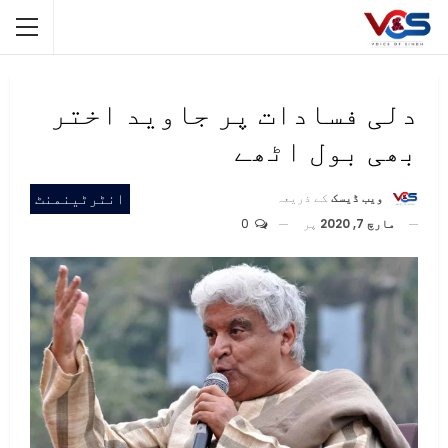
دلی فسادات پر جاوید اختر
بھی بول اٹھے
انٹرٹینمنٹ
ویب ڈیسک
کے ذریعہ
مارچ 7, 2020
پر
0