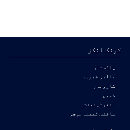
کوئک لنکز
پاکستان
عالمی خبریں
کاروبار
کھیل
انٹرٹینمنٹ
سائنس ٹیکنالوجی