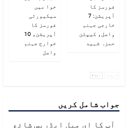
فورسز کا
خوا میں
آپریشن: 7
سیکیورٹی
خارجی جہنم
فورسز کا
واصل، کیپٹن
آپریشن، 10
حمزہ شہید
خوارج جہنم
واصل
پچھلا
اگلا
جواب شامل کریں
آپ کا ای میل ایڈریس شائع