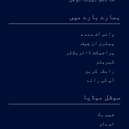
ہمارے بارے میں
وائس آف سندھ
پیٹرن ان چیف
پراجیکٹ ڈائریکٹر
کیریئر
رابطہ کریں
آپ کی رائے
سوشل میڈیا
فیس بک
ٹویٹر