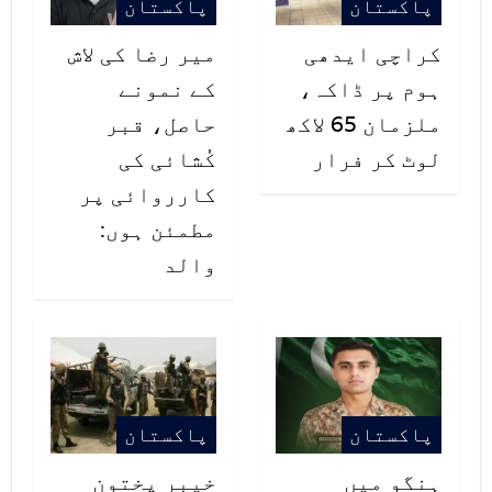
پاکستان
پاکستان
کراچی ایدھی
میر رضا کی لاش
ہوم پر ڈاکہ،
کے نمونے
ملزمان 65 لاکھ
حاصل، قبر
لوٹ کر فرار
کُشائی کی
کارروائی پر
مطمئن ہوں:
والد
پاکستان
پاکستان
ہنگو میں
خیبر پختون