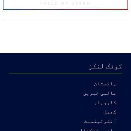
کوئک لنکز
پاکستان
عالمی خبریں
کاروبار
کھیل
انٹرٹینمنٹ
سائنس ٹیکنالوجی