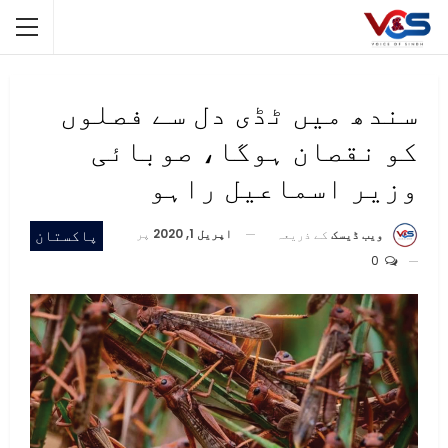
سندھ میں ٹڈی دل سے فصلوں
کو نقصان ہوگا، صوبائی
وزیر اسماعیل راہو
اپریل 1, 2020
پر
پاکستان
ویب ڈیسک
کے ذریعہ
0