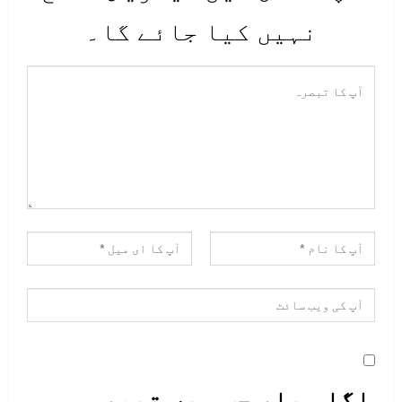
نہیں کیا جائے گا۔
اگلی بار جب میں تبصرہ