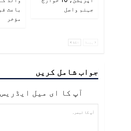
جہنم واصل
باعث قب
مؤخر
پچھلا
اگلا
جواب شامل کریں
آپ کا ای میل ایڈریس 