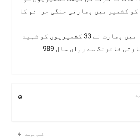
 کو کشمیر میں بھارتی جنگی جرائم کا
انہوں نے مزید کہا کہ گزشتہ ماہ میں بھارت نے 33 کشمیریوں کو شہید
کیا، اس کے علاوہ ایل او سی پر بھارتی فائرنگ سے رواں سال 989
اگلی پوسٹ