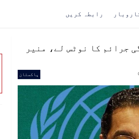
اروبار
رابطہ کریں
ی جرائم کا نوٹس لے، منیر
پاکستان