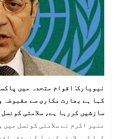
نیویارک: اقوام متحدہ میں پاکست
کہا ہے بھارت مکاری سے مقبوضہ و
سازشیں کررہا ہے، سلامتی کونسل 
منیر اکرم نے سلامتی کونسل میں 
کہا کہ سلامتی کونسل کے مؤثر اق