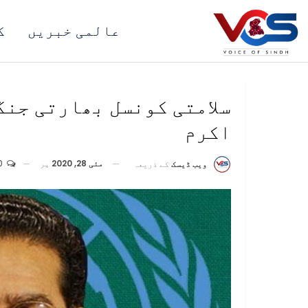
عالمی خبریں
ک
سلامتی کونسل بھارتی جنگ
اکرم
مئی 28, 2020
پر
0
ویب ڈیسک
کے ذریعہ