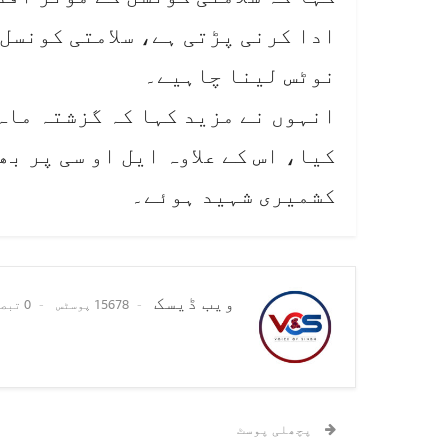
ادا کرنی پڑتی ہے، سلامتی کونسل
نوٹس لینا چاہیے۔
کشمیری شہید ہوئے۔
ویب ڈیسک
15678 پوسٹس
0 تبصرے
پچھلی پوسٹ