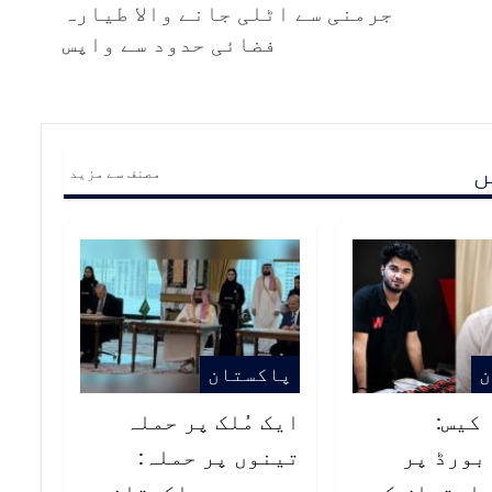
جرمنی سے اٹلی جانے والا طیارہ
فضائی حدود سے واپس
ں
مصنف سے مزید
ن
پاکستان
کیس:
ایک مُلک پر حملہ
بورڈ پر
تینوں پر حملہ:
 اعتراض کے
سعودیہ، پاکستان،