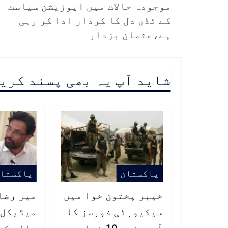
موجودہ حالات میں اپوزیشن سیاست
کے ٹڈی دل کا کردار ادا کر رہی
ہے،عثمان بزدار
شاید آپ یہ بھی پسند کری
پاکستان
پاکستا
خیبر پختون خوا میں
میر رضا 
سیکیورٹی فورسز کا
میڈیکل 
آپریشن، 10 خوارج
والد کے