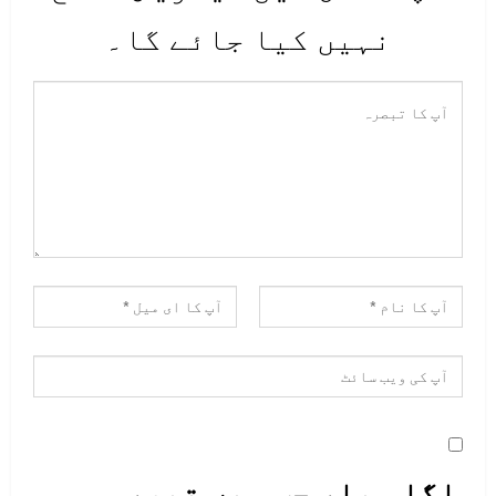
نہیں کیا جائے گا۔
اگلی بار جب میں تبصرہ