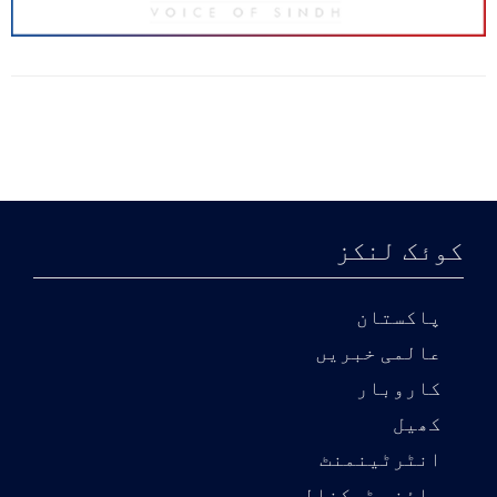
کوئک لنکز
پاکستان
عالمی خبریں
کاروبار
کھیل
انٹرٹینمنٹ
سائنس ٹیکنالوجی