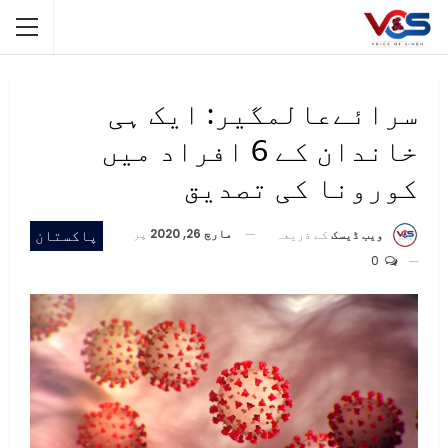
سرائےعالمگیر: ایک ہی
خاندان کے 6 افراد میں
کورونا کی تصدیق
مارچ 26, 2020
پر
پاکستان
ویب ڈیسک
کے ذریعہ
0