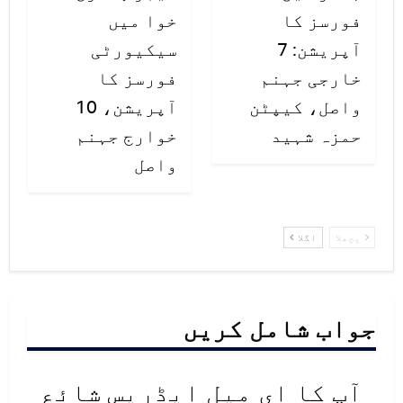
فورسز کا
خوا میں
آپریشن: 7
سیکیورٹی
خارجی جہنم
فورسز کا
واصل، کیپٹن
آپریشن، 10
حمزہ شہید
خوارج جہنم
واصل
پچھلا
اگلا
جواب شامل کریں
آپ کا ای میل ایڈریس شائع