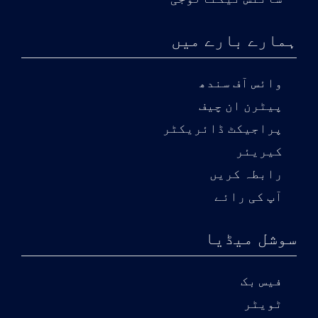
ہمارے بارے میں
وائس آف سندھ
پیٹرن ان چیف
پراجیکٹ ڈائریکٹر
کیریئر
رابطہ کریں
آپ کی رائے
سوشل میڈیا
فیس بک
ٹویٹر