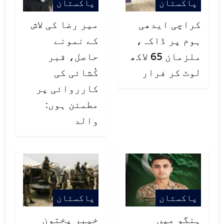
پاکستان
پاکستان
کراچی ایدھی
میر رضا کی لاش
ہوم پر ڈاکہ،
کے نمونے
ملزمان 65 لاکھ
حاصل، قبر
لوٹ کر فرار
کُشائی کی
کارروائی پر
مطمئن ہوں:
والد
پاکستان
پاکستان
ہنگو میں
خیبر پختون