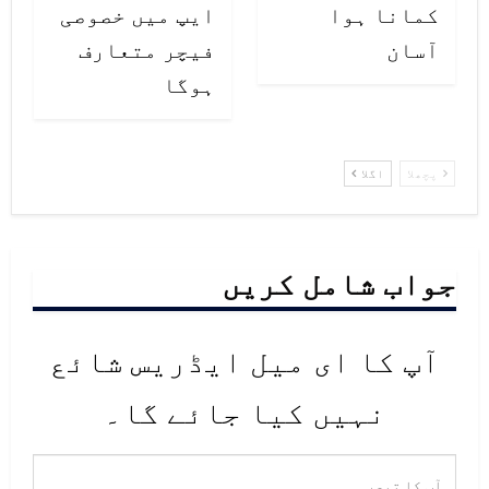
کمانا ہوا
ایپ میں خصوصی
آسان
فیچر متعارف
ہوگا
پچھلا
اگلا
جواب شامل کریں
آپ کا ای میل ایڈریس شائع
نہیں کیا جائے گا۔