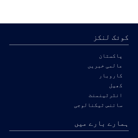
کوئک لنکز
پاکستان
عالمی خبریں
کاروبار
کھیل
انٹرٹینمنٹ
سائنس ٹیکنالوجی
ہمارے بارے میں