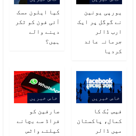
یورپی یونین
کیا ایلون مسک
نے گوگل پر ایک
آئی فون کو ٹکر
ارب ڈالر
دینے والے
جرمانہ عائد
ہیں؟
کردیا
خاص خبریں
خاص خبریں
فیس بُک کا
صارفین کو
کمال، پاکستان
فراڈ سے بچانے
میں ڈالر
کیلئے واٹس