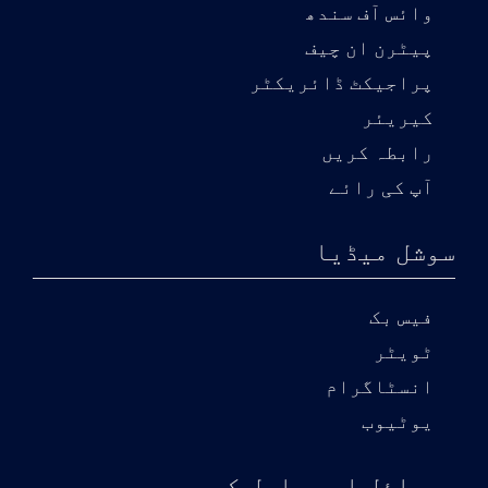
وائس آف سندھ
پیٹرن ان چیف
پراجیکٹ ڈائریکٹر
کیریئر
رابطہ کریں
آپ کی رائے
سوشل میڈیا
فیس بک
ٹویٹر
انسٹاگرام
یوٹیوب
موبائل ایپ حاصل کریں