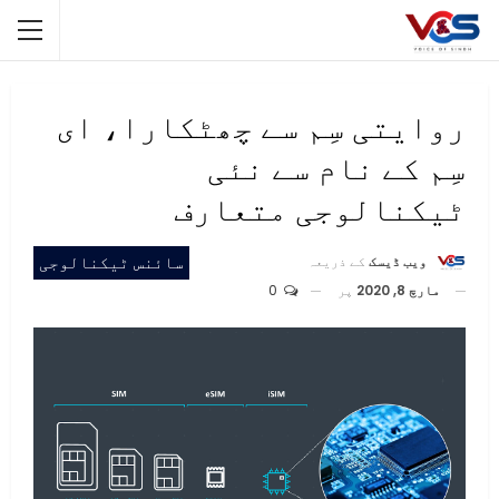
روایتی سِم سے چھٹکارا، ای
سِم کے نام سے نئی
ٹیکنالوجی متعارف
سائنس ٹیکنالوجی
ویب ڈیسک
کے ذریعہ
مارچ 8, 2020
پر
0