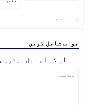
مؤخر
پچھلا
اگلا
جواب شامل کریں
آپ کا ای میل ایڈریس 