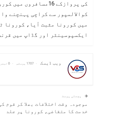
میں کورونا مثبت آیا، کورونا ٹ
ایکسپوسینٹر اور گڈاپ میں قرنط
ویب ڈیسک
1707 پوسٹس
0 تبصرے
پچھلی پوسٹ
موجودہ وقت اختلافات بھلا کر قوم کی
خدمت کا متقاضی، کورونا پر جلد