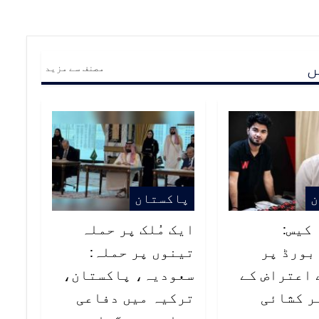
ں
مصنف سے مزید
ن
پاکستان
کیس:
ایک مُلک پر حملہ
بورڈ پر
تینوں پر حملہ:
 اعتراض کے
سعودیہ، پاکستان،
ر کشائی
ترکیہ میں دفاعی