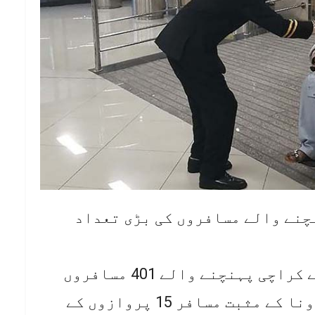
چنے والے مسافروں کی بڑی تعداد
نجی ٹی وی کے مطابق بیرون ملک سے کراچی پہنچنے والے 401 مسافروں
میں کورونا ٹیسٹ مثبت آئے، کورونا کے مثبت مسافر 15 پروازوں کے