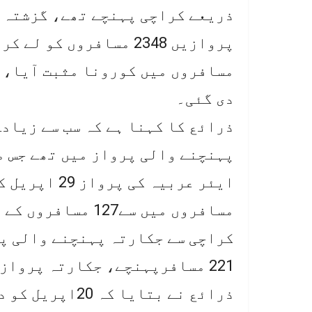
دی گئی۔
221 مسافرپہنچے، جکارتہ پرواز کے 36 مسافروں کے ٹیسٹ مثبت آئے۔
ذرائع نے بتایا 