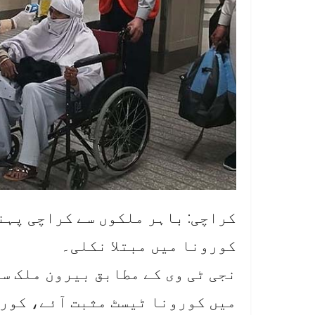
کراچی: باہر ملکوں سے کراچی پہن
کورونا میں مبتلا نکلی۔