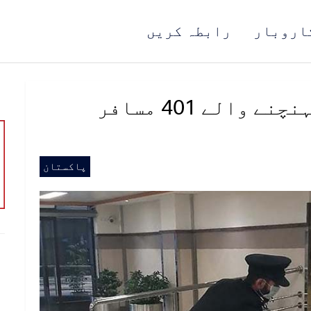
اروبار
رابطہ کریں
بیرون ممالک سے کراچی پہنچنے والے 401 مسافر
پاکستان