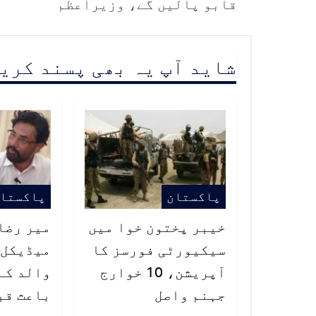
قابو پالیں گے، وزیراعظم
شاید آپ یہ بھی پسند کری
پاکستان
پاکستا
خیبر پختون خوا میں
میر رضا 
سیکیورٹی فورسز کا
میڈیکل 
آپریشن، 10 خوارج
والد کے
جہنم واصل
باعث قب