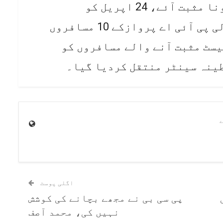
کی پروازکے 16مسافروں میں کورونا مثبت آئے، 24 اپریل کو
کوالالمپور سے کراچی پہنچنے والی پی آئی اے پروازکے 10 مسافروں
یسٹ مثبت آنے والے مسافروں کو
ینہ سینٹر منتقل کردیا گیا۔
اگلی پوسٹ
پی سی بی نے مجھے بچانے کی کوشش
نہیں کی، محمد آصف