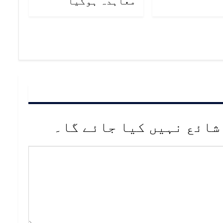
معاہدہ ہوگیا
شائع نہیں کیا جائے گا۔