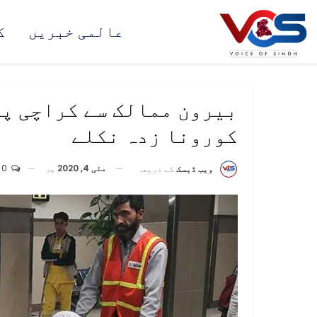
عالمی خبریں
ک
کورونا زدہ نکلے
مئی 4, 2020
پر
0
ویب ڈیسک
کے ذریعہ