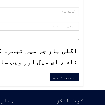
اگلی بار جب میں تبصرہ ک
نام ، ای میل اور ویب سا
کوئک لنکز
ہمارے