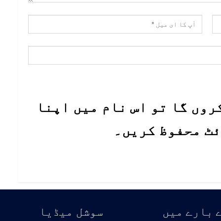
روں گا تو اس نام میں اپنا
ئٹ محفوظ کریں۔
 بارے میں
سوشل میڈیا