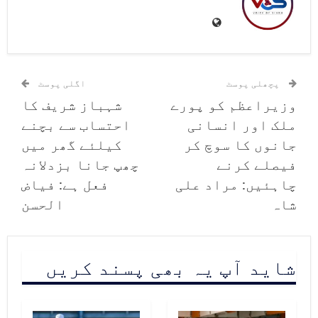
پچھلی پوسٹ
اگلی پوسٹ
وزیراعظم کو پورے
شہباز شریف کا
ملک اور انسانی
احتساب سے بچنے
جانوں کا سوچ کر
کیلئے گھر میں
فیصلے کرنے
چھپ جانا بزدلانہ
چاہئیں: مراد علی
فعل ہے: فیاض
شاہ
الحسن
شاید آپ یہ بھی پسند کریں