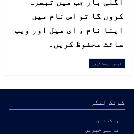
اگلی بار جب میں تبصرہ
کروں گا تو اس نام میں
اپنا نام ، ای میل اور ویب
سائٹ محفوظ کریں۔
کوئک لنکز
پاکستان
عالمی خبریں