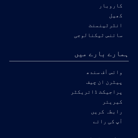
کاروبار
کھیل
انٹرٹینمنٹ
سائنس ٹیکنالوجی
ہمارے بارے میں
وائس آف سندھ
پیٹرن ان چیف
پراجیکٹ ڈائریکٹر
کیریئر
رابطہ کریں
آپ کی رائے