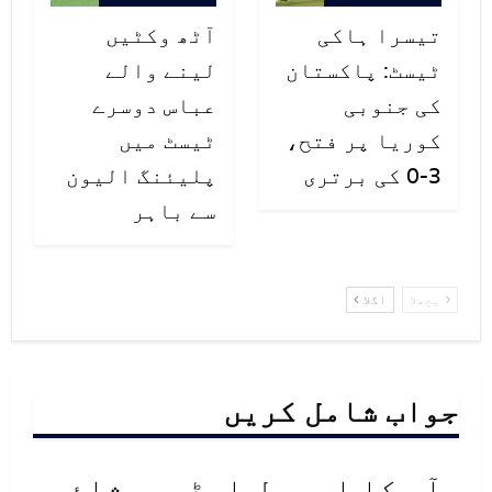
تیسرا ہاکی
آٹھ وکٹیں
ٹیسٹ: پاکستان
لینے والے
کی جنوبی
عباس دوسرے
کوریا پر فتح،
ٹیسٹ میں
3-0 کی برتری
پلیئنگ الیون
سے باہر
پچھلا
اگلا
جواب شامل کریں
آپ کا ای میل ایڈریس شائع