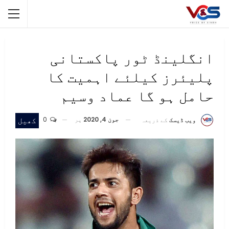
انگلینڈ ٹور پاکستانی
پلیئرز کیلئے اہمیت کا
حامل ہو گا عماد وسیم
جون 4, 2020
پر
0
کھیل
ویب ڈیسک
کے ذریعہ