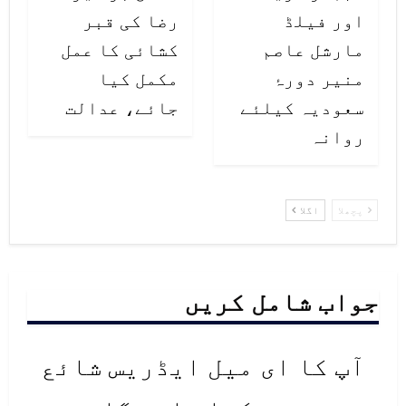
اور فیلڈ
رضا کی قبر
مارشل عاصم
کشائی کا عمل
منیر دورۂ
مکمل کیا
سعودیہ کیلئے
جائے، عدالت
روانہ
پچھلا
اگلا
جواب شامل کریں
آپ کا ای میل ایڈریس شائع