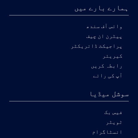
ہمارے بارے میں
وائس آف سندھ
پیٹرن ان چیف
پراجیکٹ ڈائریکٹر
کیریئر
رابطہ کریں
آپ کی رائے
سوشل میڈیا
فیس بک
ٹویٹر
انسٹاگرام