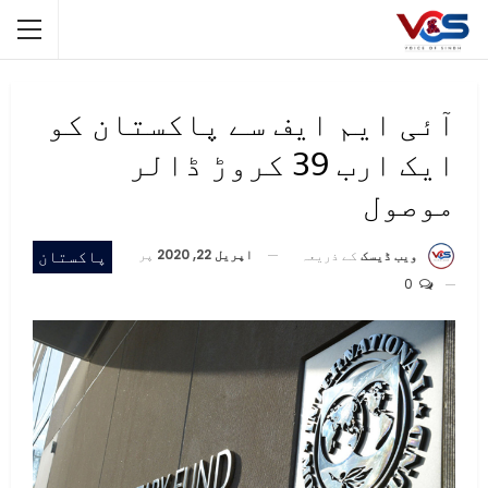
آئی ایم ایف سے پاکستان کو
ایک ارب 39 کروڑ ڈالر
موصول
اپریل 22, 2020
پر
پاکستان
ویب ڈیسک
کے ذریعہ
0