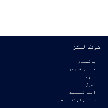
کوئک لنکز
پاکستان
عالمی خبریں
کاروبار
کھیل
انٹرٹینمنٹ
سائنس ٹیکنالوجی