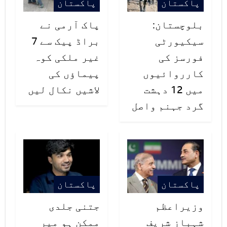
پاکستان
پاکستان
بلوچستان:
پاک آرمی نے
سیکیورٹی
براڈ پیک سے 7
فورسز کی
غیر ملکی کوہ
کارروائیوں
پیماؤں کی
میں 12 دہشت
لاشیں نکال لیں
گرد جہنم واصل
پاکستان
پاکستان
وزیراعظم
جتنی جلدی
شہباز شریف
ممکن ہو میر