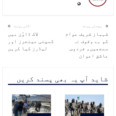
پچھلی پوسٹ
اگلی پوسٹ
شہباز شریف عوام
لاک ڈاوُن میں
کو بے وقوف نہ
کمپنی مینجرز اور
سمجھیں، فردوس
لیڈرز کیا کریں
عاشق اعوان
شاید آپ یہ بھی پسند کریں