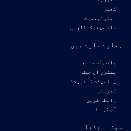
کھیل
انٹرٹینمنٹ
سائنس ٹیکنالوجی
ہمارے بارے میں
وائس آف سندھ
پیٹرن ان چیف
پراجیکٹ ڈائریکٹر
کیریئر
رابطہ کریں
آپ کی رائے
سوشل میڈیا