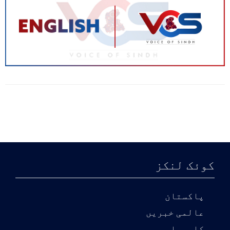
کوئک لنکز
پاکستان
عالمی خبریں
کاروبار