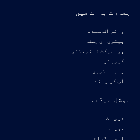
ہمارے بارے میں
وائس آف سندھ
پیٹرن ان چیف
پراجیکٹ ڈائریکٹر
کیریئر
رابطہ کریں
آپ کی رائے
سوشل میڈیا
فیس بک
ٹویٹر
انسٹاگرام