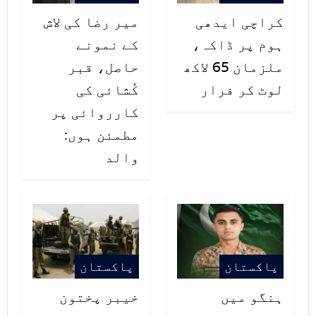
اینٹی ریبیز ویکسین کا بھی
کراچی ایدھی
میر رضا کی لاش
بندوبست نہیں کیا کروڑوں روپے کتا
ہوم پر ڈاکہ،
کے نمونے
مار مہم پر خرچ کیے گئے مگر کتوں کی
ملزمان 65 لاکھ
حاصل، قبر
لوٹ کر فرار
کُشائی کی
تعداد میں کمی نہیں آئی
کارروائی پر
پراجہ اظہر نے مزید کہا کہ یپلز
مطمئن ہوں:
پارٹی کے وزراء بیان جاری کرنے میں
والد
جلد بازی کرتے ہیں اب کیوں خاموش
ہیں کب تک ہم اپنے بچوں کو کتوں سے
کٹواتے رہیں۔
پاکستان
پاکستان
ہنگو میں
خیبر پختون