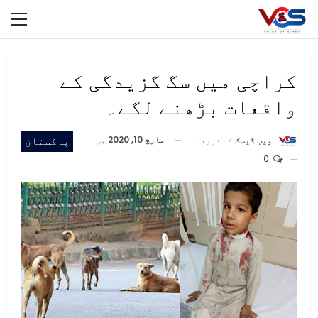
کراچی میں سگ گزیدگی کے
واقعات بڑھنے لگے۔
مارچ 10, 2020
پر
پاکستان
ویب ڈیسک
کے ذریعہ
0