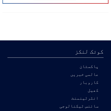
کوئک لنکز
پاکستان
عالمی خبریں
کاروبار
کھیل
انٹرٹینمنٹ
سائنس ٹیکنالوجی