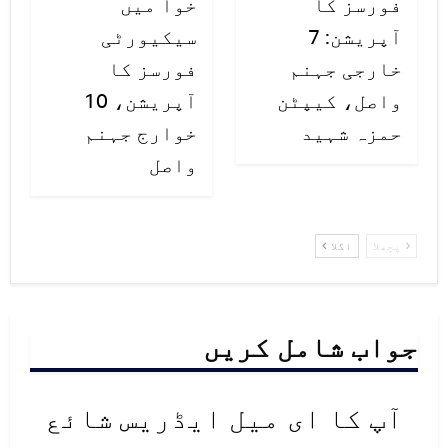
فورسز کا
خوا میں
آپریشن: 7
سیکیورٹی
خارجی جہنم
فورسز کا
واصل، کیپٹن
آپریشن، 10
حمزہ شہید
خوارج جہنم
واصل
پچھلا
اگلا
جواب شامل کریں
آپ کا ای میل ایڈریس شائع